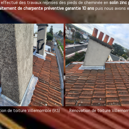
 effectué des travaux reprises des pieds de cheminée en
solin zinc
aitement de charpente préventive
garantie 10 ans
puis nous avons e
ion de toiture Villemomble (93)
Rénovation de toiture Villemom