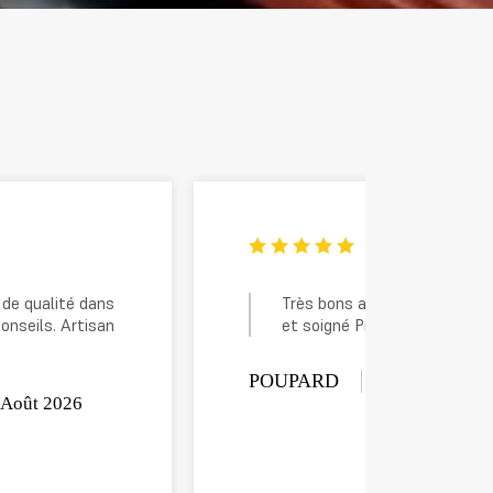
Très bons artisans Travail rapide
Ent
et soigné Prix raisonnable
rai
bou
dyn
POUPARD
07 Août 2026
for
SEGAL
07 A