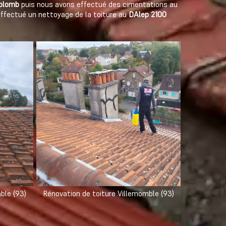
 plomb
puis nous avons effectué des cimentations au
ffectué un nettoyage de la toiture au
DAlep 2100
ble (93)
Rénovation de toiture Villemomble (93)