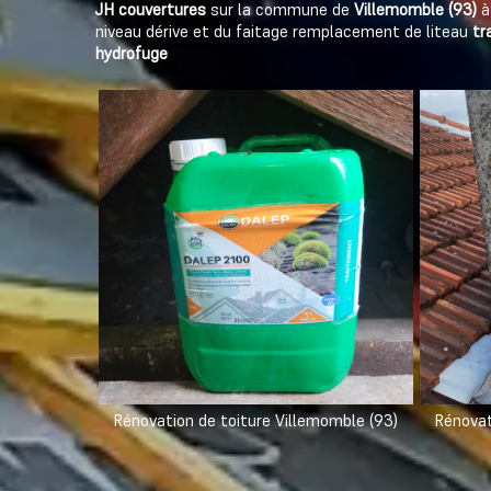
JH couvertures
sur la commune de
Villemomble (93)
à
niveau dérive et du faitage remplacement de liteau
tr
hydrofuge
Rénovation de toiture Villemomble (93)
Rénovat