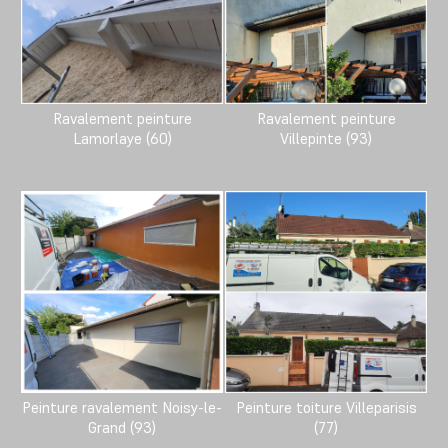
Ravalement peinture
Ravalement peinture
Lamorlaye (60)
Villepinte (93)
Peinture ravalement Noisy-le-
Peinture toiture Villeparisis
Grand (93)
(77)