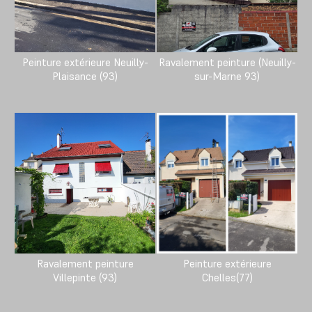
Peinture extérieure Neuilly-
Ravalement peinture (Neuilly-
Plaisance (93)
sur-Marne 93)
Ravalement peinture
Peinture extérieure
Villepinte (93)
Chelles(77)