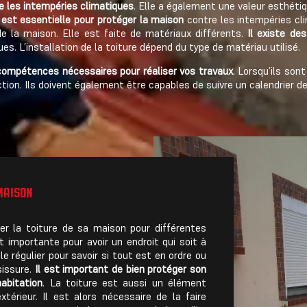
e les intempéries climatiques
. Elle a également une valeur esthéti
e est essentielle pour protéger la maison
contre les intempéries cl
e la maison. Elle est faite de matériaux différents.
Il existe des
s. L’installation de la toiture dépend du type de matériau utilisé.
 compétences nécessaires pour réaliser vos travaux
. Lorsqu’ils son
ction. Ils doivent également être capables de suivre un calendrier d
 MAISON
ver la toiture de sa maison pour différentes
 importante pour avoir un endroit qui soit à
ôle régulier pour savoir si tout est en ordre ou
sissure.
Il est important de bien protéger son
abitation
. La toiture est aussi un élément
extérieur. Il est alors nécessaire de la faire