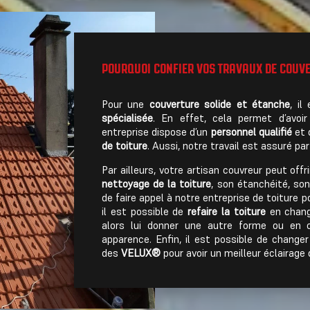
POURQUOI CONFIER VOS TRAVAUX DE COUVE
Pour une
couverture solide et étanche
, il
spécialisée
. En effet, cela permet d’avo
entreprise dispose d’un
personnel qualifié
et 
de toiture
. Aussi, notre travail est assuré par
Par ailleurs, votre artisan couvreur peut off
nettoyage de la toiture
, son étanchéité, son 
de faire appel à notre entreprise de toiture p
il est possible de
refaire la toiture
en chang
alors lui donner une autre forme ou en c
apparence. Enfin, il est possible de chang
des
VELUX®
pour avoir un meilleur éclairage