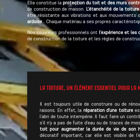
Elle constitue la
protection du toit et des murs contr
de construction de maison.
L’étanchéité de la toitur
être résistante aux vibrations et aux mouvements d
ardoise
… Chaque matériau a ses propres caractéristique
Nos couvreurs professionnels ont
l’expérience et les
de construction de la toiture et les règles de constru
LA TOITURE, UN ÉLÉMENT ESSENTIEL POUR LA
Il est toujours utile de construire ou de réno
raisons. En effet, la
réparation d’une toiture
est
l’abri de toute intempérie. Il faut faire un contr
s’il n’y a pas de fuite d’eau ou de traces de moi
toit pour augmenter la durée de vie de son h
décoratif important, car elle est visible de l’